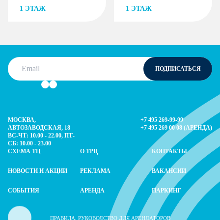
1
ЭТАЖ
1
ЭТАЖ
Email
ПОДПИСАТЬСЯ
This is your email to subscribe for news
МОСКВА,
+7 495 269-99-99
АВТОЗАВОДСКАЯ, 18
+7 495 269 00 08 (АРЕНДА)
ВС-ЧТ: 10.00 - 22.00, ПТ-
СБ: 10.00 - 23.00
СХЕМА ТЦ
О ТРЦ
КОНТАКТЫ
НОВОСТИ И АКЦИИ
РЕКЛАМА
ВАКАНСИИ
СОБЫТИЯ
АРЕНДА
ПАРКИНГ
ПРАВИЛА, РУКОВОДСТВО ДЛЯ АРЕНДАТОРОВ