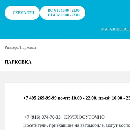
ТРЦ Ривьера в Москве - Одежда, обувь, сумки, косметика, аксес
Notification
[ "Правила использования cookie", "Для улучшения р
ВС-ЧТ: 10.00 - 22.00
СХЕМА ТРЦ
ПТ-СБ: 10.00 - 23.00
МАГАЗИНЫ
РАЗ
Ривьера
/
Парковка
ПАРКОВКА
+7 495 269-99-99 вс-чт: 10.00 - 22.00, пт-сб: 10.00 - 2
+7 (916) 874-70-33
КРУГЛОСУТОЧНО
Посетители, приехавшие на автомобиле, могут воспо