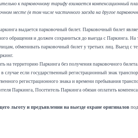
нительно к парковочному тарифу взимается компенсационный плат
очном месте (в том числе частичного заезда на другое парково
Паркинга выдается парковочный билет. Парковочный билет явля
ого обращения и должен сохраниться до выезда с Паркинга. На 
лицам, обменивать парковочный билет у третьих лиц. Выезд с т
ркинг.
ть на территорию Паркинга без получения парковочного билета
 в случае если государственный регистрационный знак транспорт
твенного регистрационного знака и времени пребывания трансп
ителя Паркинга, Посетитель Паркинга обязан оплатить компенс
его льготу и предъявлении на выезде охране оригиналов
по