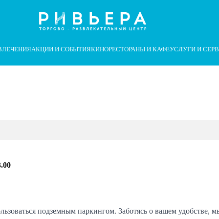
суары
аботы сайта и его взаимодействия с пользователями мы использу
ВЛЕЧЕНИЯ
АКЦИИ И СОБЫТИЯ
КИНО
РЕСТОРАНЫ И КАФЕ
УСЛУГИ И СЕР
3.00
льзоваться подземным паркингом. Заботясь о вашем удобстве, м