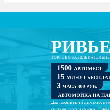
РИВЬЕ
ТОРГОВО-РАЗВЛЕКАТЕЛЬН
1500
АВТОМЕСТ
15
МИНУТ БЕСПЛА
3
ЧАСА 300 РУБ.
АВТОМОЙКА НА ПА
Для посетителей льготных кат
система льгот и скидок. Ждём 