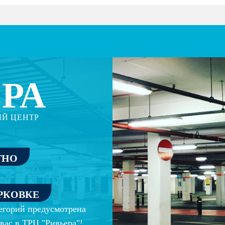
РА
ЫЙ ЦЕНТР
ТНО
РКОВКЕ
егорий предусмотрена
вас в ТРЦ "Ривьера"!