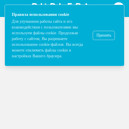
Map | ТРЦ Ривьера в Москве - Одежда, обувь, сумки, косметика,
Notification
[ "Правила использования cookie", "Для улучшения р
Правила использования cookie
Для улучшения работы сайта и его
взаимодействия с пользователями мы
используем файлы cookie. Продолжая
Принять
работу с сайтом, Вы разрешаете
использование cookie-файлов. Вы всегда
Выбрать категорию
можете отключить файлы cookie в
настройках Вашего браузера.