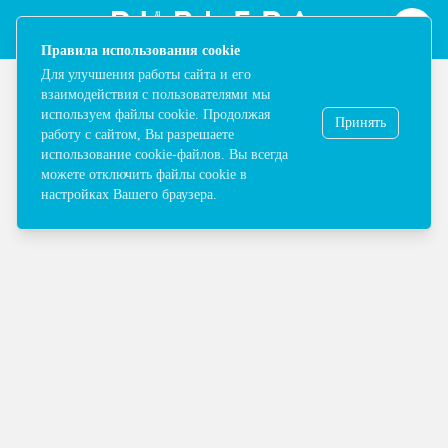
Map | ТРЦ Ривьера в Москве - Одежда, обувь, сумки, косметика,
Notification
[ "Правила использования cookie", "Для улучшения р
Правила использования cookie
Для улучшения работы сайта и его
взаимодействия с пользователями мы
используем файлы cookie. Продолжая
Принять
работу с сайтом, Вы разрешаете
использование cookie-файлов. Вы всегда
Выбрать категорию
можете отключить файлы cookie в
настройках Вашего браузера.