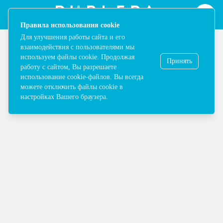
Map | ТРЦ Ривьера в Москве - Одежда, обувь, сумки, косметика,
Notification
[ "Правила использования cookie", "Для улучшения р
Правила использования cookie
Для улучшения работы сайта и его
взаимодействия с пользователями мы
используем файлы cookie. Продолжая
Принять
работу с сайтом, Вы разрешаете
использование cookie-файлов. Вы всегда
Выбрать категорию
можете отключить файлы cookie в
настройках Вашего браузера.