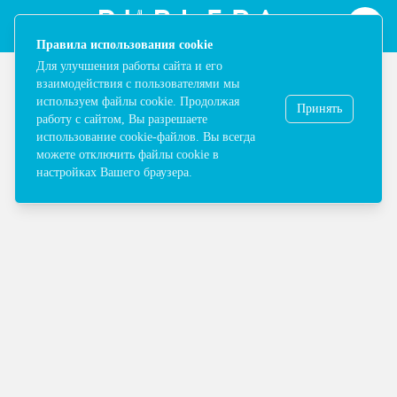
Map | ТРЦ Ривьера в Москве - Одежда, обувь, сумки, косметика,
Notification
[ "Правила использования cookie", "Для улучшения р
Правила использования cookie
Для улучшения работы сайта и его
взаимодействия с пользователями мы
используем файлы cookie. Продолжая
Принять
работу с сайтом, Вы разрешаете
использование cookie-файлов. Вы всегда
Выбрать категорию
можете отключить файлы cookie в
настройках Вашего браузера.