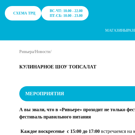
ТРЦ Ривьера в Москве - Одежда, обувь, сумки, косметика, аксес
Notification
[ "Правила использования cookie", "Для улучшения р
ВС-ЧТ: 10.00 - 22.00
СХЕМА ТРЦ
ПТ-СБ: 10.00 - 23.00
МАГАЗИНЫ
РАЗ
Ривьера
/
Новости
/
КУЛИНАРНОЕ ШОУ ТОПСАЛАТ
МЕРОПРИЯТИЯ
А вы знали, что в «Ривьере» проходит не только фес
фестиваль правильного питания
Каждое воскресенье с 15:00 до 17:00
встречаемся на 