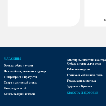
0
МАГАЗИНЫ
Ювелирные изделия, аксессуа
Мебель и товары для дома
Одежда, обувь и сумки
Табачные изделия
Нижнее белье, домашняя одежда
Техника и мобильная связь
Гипермаркет и продукты
Товары для животных
Спорт и активный отдых
Здоровье и Красота
Товары для детей
КРАСОТА И ЗДОРОВЬЕ
Книги, подарки и хобби