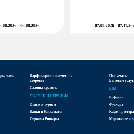
6.08.2026 - 06.08.2026
07.08.2026 - 07.11.20
ры, часы
Парфюмерия и косметика
Постаматы
Здоровье
Бытовые услуги
Салоны красоты
ЕДА
УСЛУГИ И СЕРВИСЫ
Кофейни
Отдых и туризм
Фудкорт
Банки и банкоматы
Кафе и рестор
Сервисы Ривьеры
Мороженое и д