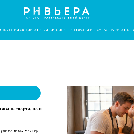
суары
аботы сайта и его взаимодействия с пользователями мы использу
ВЛЕЧЕНИЯ
АКЦИИ И СОБЫТИЯ
КИНО
РЕСТОРАНЫ И КАФЕ
УСЛУГИ И СЕР
тиваль спорта, но и
кулинарных мастер-