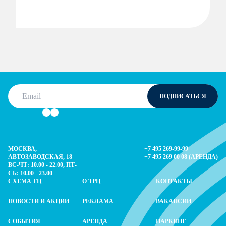
Email
ПОДПИСАТЬСЯ
This is your email to subscribe for news
МОСКВА,
+7 495 269-99-99
АВТОЗАВОДСКАЯ, 18
+7 495 269 00 08 (АРЕНДА)
ВС-ЧТ: 10.00 - 22.00, ПТ-
СБ: 10.00 - 23.00
СХЕМА ТЦ
О ТРЦ
КОНТАКТЫ
НОВОСТИ И АКЦИИ
РЕКЛАМА
ВАКАНСИИ
СОБЫТИЯ
АРЕНДА
ПАРКИНГ