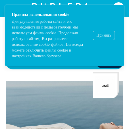
ТРЦ Ривьера в Москве - Одежда, обувь, сумки, косметика, аксес
Notification
[ "Правила использования cookie", "Для улучшения р
Правила использования cookie
Для улучшения работы сайта и его
взаимодействия с пользователями мы
используем файлы cookie. Продолжая
Принять
НОВАЯ КОЛЛЕКЦИЯ
работу с сайтом, Вы разрешаете
использование cookie-файлов. Вы всегда
можете отключить файлы cookie в
настройках Вашего браузера.
НОВОСТИ
28.05.2026 - 25.06.2026
В МАГАЗИН