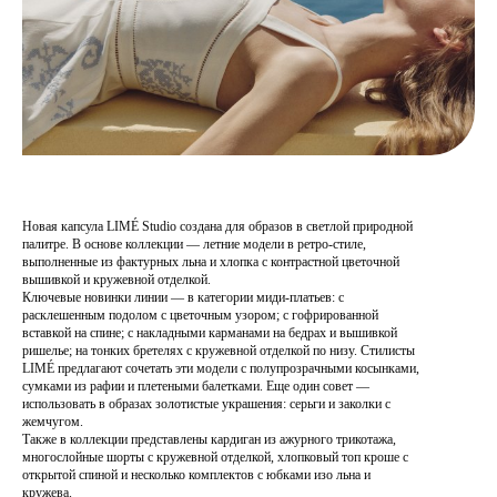
Новая капсула LIMÉ Studio создана для образов в светлой природной
палитре. В основе коллекции — летние модели в ретро-стиле,
выполненные из фактурных льна и хлопка с контрастной цветочной
вышивкой и кружевной отделкой.
Ключевые новинки линии — в категории миди-платьев: с
расклешенным подолом с цветочным узором; с гофрированной
вставкой на спине; с накладными карманами на бедрах и вышивкой
ришелье; на тонких бретелях с кружевной отделкой по низу. Стилисты
LIMÉ предлагают сочетать эти модели с полупрозрачными косынками,
сумками из рафии и плетеными балетками. Еще один совет —
использовать в образах золотистые украшения: серьги и заколки с
жемчугом.
Также в коллекции представлены кардиган из ажурного трикотажа,
многослойные шорты с кружевной отделкой, хлопковый топ кроше с
открытой спиной и несколько комплектов с юбками изо льна и
кружева.