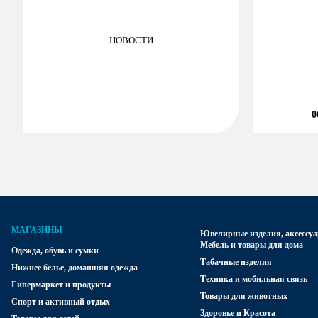
НОВОСТИ
0
МАГАЗИНЫ
Ювелирные изделия, аксессуа
Мебель и товары для дома
Одежда, обувь и сумки
Табачные изделия
Нижнее белье, домашняя одежда
Техника и мобильная связь
Гипермаркет и продукты
Товары для животных
Спорт и активный отдых
Здоровье и Красота