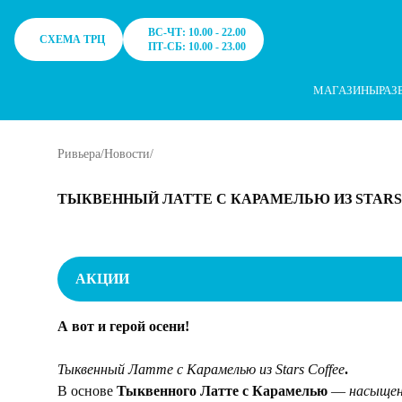
ТРЦ Ривьера в Москве - Одежда, обувь, сумки, косметика, аксес
Notification
[ "Правила использования cookie", "Для улучшения р
ВС-ЧТ: 10.00 - 22.00
СХЕМА ТРЦ
ПТ-СБ: 10.00 - 23.00
МАГАЗИНЫ
РАЗ
Ривьера
/
Новости
/
ТЫКВЕННЫЙ ЛАТТЕ С КАРАМЕЛЬЮ ИЗ STARS
АКЦИИ
А вот и герой осени!
Тыквенный Латте с Карамелью из Stars Coffee
.
В основе
Тыквенного Латте с Карамелью
—
насыщен