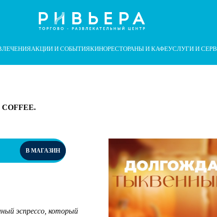
суары
аботы сайта и его взаимодействия с пользователями мы использу
ВЛЕЧЕНИЯ
АКЦИИ И СОБЫТИЯ
КИНО
РЕСТОРАНЫ И КАФЕ
УСЛУГИ И СЕР
 COFFEE.
В МАГАЗИН
ный эспрессо, который